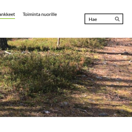
ankkeet
Toiminta nuorille
Hak
Hae