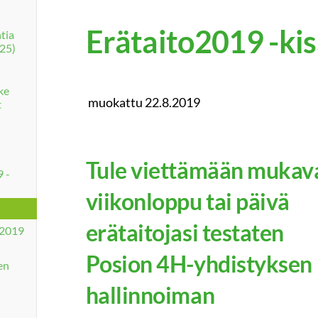
Erätaito2019 -ki
ntia
025)
ke
muokattu 22.8.2019
t
Tule viettämään mukav
 -
viikonloppu tai päivä
erätaitojasi testaten
o2019
Posion 4H-yhdistyksen
en
hallinnoiman