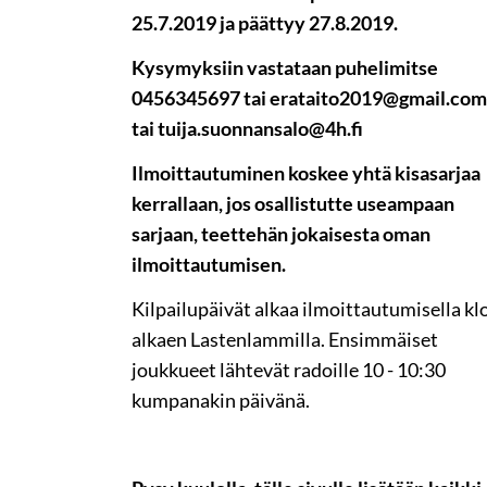
25.7.2019 ja päättyy 27.8.2019.
Kysymyksiin vastataan puhelimitse
0456345697 tai erataito2019@gmail.com
tai tuija.suonnansalo@4h.fi
Ilmoittautuminen koskee yhtä kisasarjaa
kerrallaan, jos osallistutte useampaan
sarjaan, teettehän jokaisesta oman
ilmoittautumisen.
Kilpailupäivät alkaa ilmoittautumisella kl
alkaen Lastenlammilla. Ensimmäiset
joukkueet lähtevät radoille 10 - 10:30
kumpanakin päivänä.