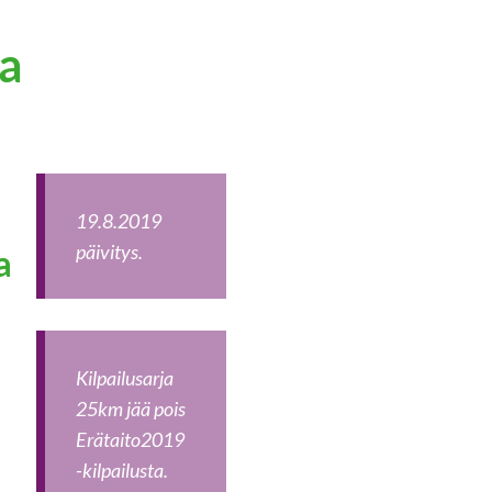
sa
19.8.2019
päivitys.
a
Kilpailusarja
25km jää pois
Erätaito2019
-kilpailusta.