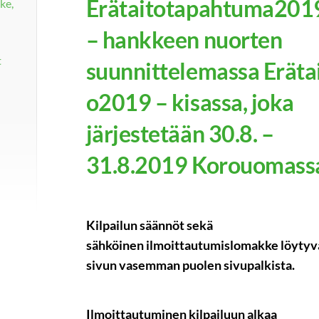
Erätaitotapahtuma201
ke,
– hankkeen nuorten
t
suunnittelemassa Eräta
o2019 – kisassa, joka
järjestetään 30.8. –
31.8.2019 Korouomass
Kilpailun säännöt sekä
sähköinen ilmoittautumislomakke löytyv
sivun vasemman puolen sivupalkista.
Ilmoittautuminen kilpailuun alkaa