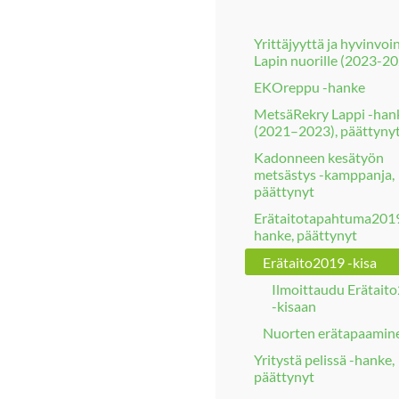
Yrittäjyyttä ja hyvinvoi
Lapin nuorille (2023-2
EKOreppu -hanke
MetsäRekry Lappi -han
(2021–2023), päättyny
Kadonneen kesätyön
metsästys -kamppanja,
päättynyt
Erätaitotapahtuma2019
hanke, päättynyt
Erätaito2019 -kisa
Ilmoittaudu Erätait
-kisaan
Nuorten erätapaamin
Yritystä pelissä -hanke,
päättynyt