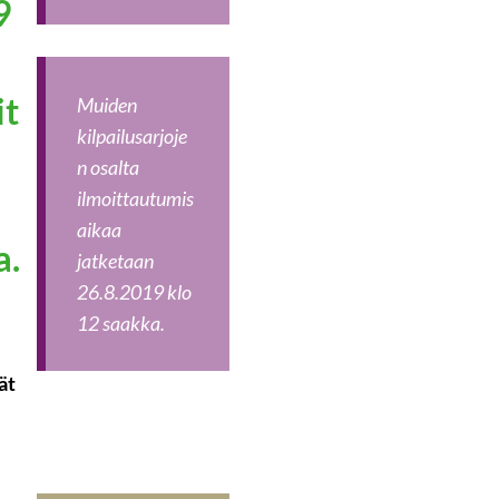
9
it
Muiden
kilpailusarjoje
n osalta
ilmoittautumis
aikaa
a.
jatketaan
26.8.2019 klo
12 saakka.
ät