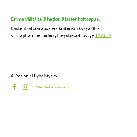
Emme välitä tällä hetkellä lastenhoitoapua.
Lastenhoitoon apua voi kuitenkin kysyä 4H-
yrittäjiltämme joiden yhteystiedot löytyy
TÄÄLTÄ
©
Posion 4H-yhdistys ry
Tehty Yhdistysavaimella
Facebook
Instagram