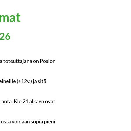
umat
026
a toteuttajana on Posion
eille (+12v.) ja sitä
nta. Klo 21 alkaen ovat
usta voidaan sopia pieni