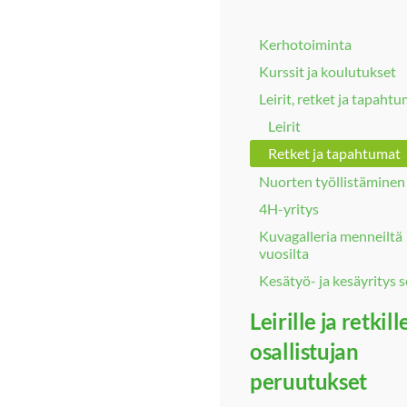
Kerhotoiminta
Kurssit ja koulutukset
Leirit, retket ja tapaht
Leirit
Retket ja tapahtumat
Nuorten työllistäminen
4H-yritys
Kuvagalleria menneiltä
vuosilta
Kesätyö- ja kesäyritys s
Leirille ja retkill
osallistujan
peruutukset