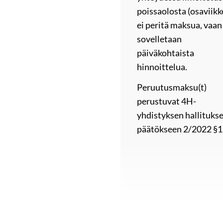
poissaolosta (osaviikk
ei peritä maksua, vaan
sovelletaan
päiväkohtaista
hinnoittelua.
Peruutusmaksu(t)
perustuvat 4H-
yhdistyksen hallituks
päätökseen 2/2022 §1