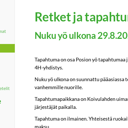
Retket ja tapaht
umat
Nuku yö ulkona 29.8.2
Tapahtuma on osa Posion yö tapahtumaa j
4H-yhdistys.
Nuku yö ulkona on suunnattu pääasiassa tein
vanhemmille nuorille.
etelit
Tapahtumapaikkana on Koivulahden uimara
e
järjestäjät paikalla.
Tapahtuma on ilmainen. Yhteisestä ruokail
maksu.