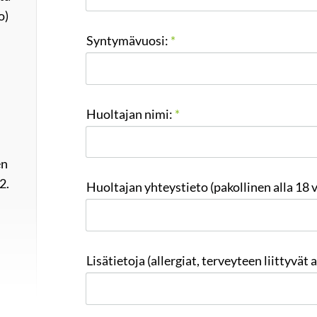
o)
Syntymävuosi:
*
Huoltajan nimi:
*
en
2.
Huoltajan yhteystieto (pakollinen alla 18 v
Lisätietoja (allergiat, terveyteen liittyvät a