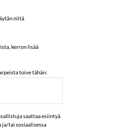
äytän niitä
sta, kerron lisää
arpeista toive tähän:
sallistuja saattaa esiintyä
 ja/tai sosiaalisessa