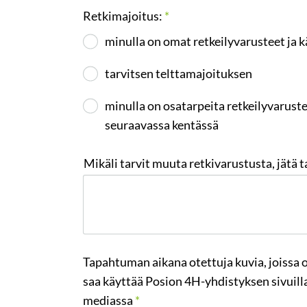
Retkimajoitus:
*
minulla on omat retkeilyvarusteet ja k
tarvitsen telttamajoituksen
minulla on osatarpeita retkeilyvarustei
seuraavassa kentässä
Mikäli tarvit muuta retkivarustusta, jätä t
Tapahtuman aikana otettuja kuvia, joissa o
saa käyttää Posion 4H-yhdistyksen sivuilla
mediassa
*