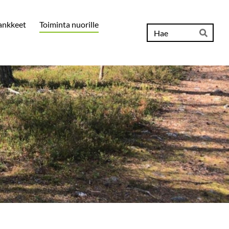
ankkeet
Toiminta nuorille
Hak
Hae