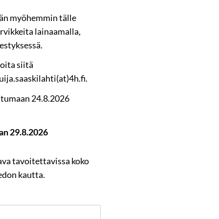
tään myöhemmin tälle
rvikkeita lainaamalla,
estyksessä.
oita siitä
uija.saaskilahti(at)4h.fi.
htumaan 24.8.2026
an 29.8.2026
ava tavoitettavissa koko
edon kautta.