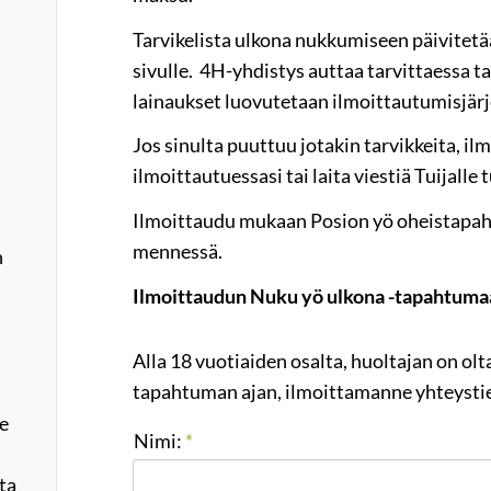
Tarvikelista ulkona nukkumiseen päivite
sivulle. 4H-yhdistys auttaa tarvittaessa ta
lainaukset luovutetaan ilmoittautumisjärj
Jos sinulta puuttuu jotakin tarvikkeita, ilm
ilmoittautuessasi tai laita viestiä Tuijalle t
Ilmoittaudu mukaan Posion yö oheistapa
mennessä.
n
Ilmoittaudun Nuku yö ulkona -tapahtuma
Alla 18 vuotiaiden osalta, huoltajan on olt
tapahtuman ajan, ilmoittamanne yhteysti
le
Nimi:
*
ta