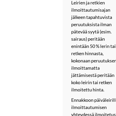
Leirien ja retkien
ilmoittautumisajan
jälkeen tapahtuvista
peruutuksista ilman
pätevää syytä (esim.
sairaus) peritään
enintään 50 % lerin tai
retken hinnasta,
kokonaan peruutukse
ilmoittamatta
jättämisestä peritään
koko leirin tai retken
ilmoitettu hinta.
Ennakkoon päiväleiril
ilmoittautumisen
yhteydessä ilmoitetus