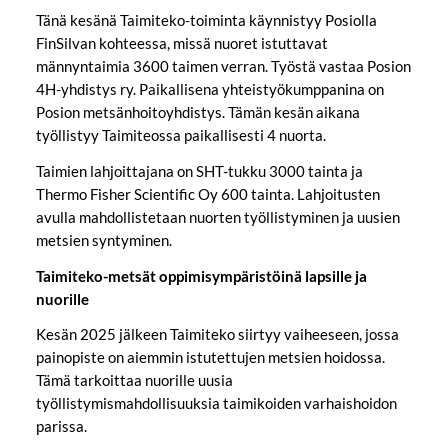
Tänä kesänä Taimiteko-toiminta käynnistyy Posiolla
FinSilvan kohteessa, missä nuoret istuttavat
männyntaimia 3600 taimen verran. Työstä vastaa Posion
4H-yhdistys ry. Paikallisena yhteistyökumppanina on
Posion metsänhoitoyhdistys. Tämän kesän aikana
työllistyy Taimiteossa paikallisesti 4 nuorta.
Taimien lahjoittajana on SHT-tukku 3000 tainta ja
Thermo Fisher Scientific Oy 600 tainta. Lahjoitusten
avulla mahdollistetaan nuorten työllistyminen ja uusien
metsien syntyminen.
Taimiteko-metsät oppimisympäristöinä lapsille ja
nuorille
Kesän 2025 jälkeen Taimiteko siirtyy vaiheeseen, jossa
painopiste on aiemmin istutettujen metsien hoidossa.
Tämä tarkoittaa nuorille uusia
työllistymismahdollisuuksia taimikoiden varhaishoidon
parissa.