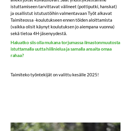
istuttamiseen tarvittavat välineet (pottiputki, hanskat)
ja osallistut istutustöihin valmentavaan Työt alkavat
Taimiteossa -koulutukseen ennen töiden aloittamista
(vaikka olisit käynyt koulutuksen jo aiempana vuonna)
sekä tietoa 4H-jäsenyydestä.
Haluatko siis olla mukana torjumassa ilmastonmuutosta
istuttamalla uutta hiilinielua ja samalla ansaita omaa
rahaa?
Taimiteko työntekijät on valittu kesälle 2025!