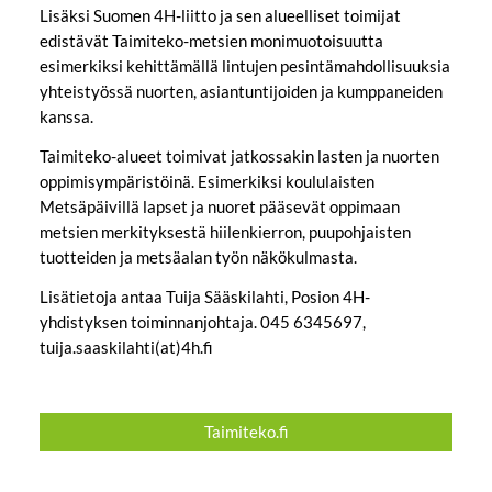
Lisäksi Suomen 4H-liitto ja sen alueelliset toimijat
edistävät Taimiteko-metsien monimuotoisuutta
esimerkiksi kehittämällä lintujen pesintämahdollisuuksia
yhteistyössä nuorten, asiantuntijoiden ja kumppaneiden
kanssa.
Taimiteko-alueet toimivat jatkossakin lasten ja nuorten
oppimisympäristöinä. Esimerkiksi koululaisten
Metsäpäivillä lapset ja nuoret pääsevät oppimaan
metsien merkityksestä hiilenkierron, puupohjaisten
tuotteiden ja metsäalan työn näkökulmasta.
Lisätietoja antaa Tuija Sääskilahti, Posion 4H-
yhdistyksen toiminnanjohtaja. 045 6345697,
tuija.saaskilahti(at)4h.fi
Taimiteko.fi