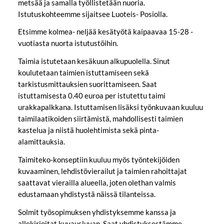
metsää ja samalla työllistetään nuoria.
Istutuskohteemme sijaitsee Luoteis- Posiolla.
Etsimme kolmea- neljää kesätyötä kaipaavaa 15-28 -
vuotiasta nuorta istutustöihin.
Taimia istutetaan kesäkuun alkupuolella. Sinut
koulutetaan taimien istuttamiseen sekä
tarkistusmittauksien suorittamiseen. Saat
istuttamisesta 0.40 euroa per istutettu taimi
urakkapalkkana. Istuttamisen lisäksi työnkuvaan kuuluu
taimilaatikoiden siirtämistä, mahdollisesti taimien
kastelua ja niistä huolehtimista sekä pinta-
alamittauksia.
Taimiteko-konseptiin kuuluu myös työntekijöiden
kuvaaminen, lehdistövierailut ja taimien rahoittajat
saattavat vierailla alueella, joten olethan valmis
edustamaan yhdistystä näissä tilanteissa.
Solmit työsopimuksen yhdistyksemme kanssa ja
allekirjoitat kuvausluvan. Saat yhdistyksestämme