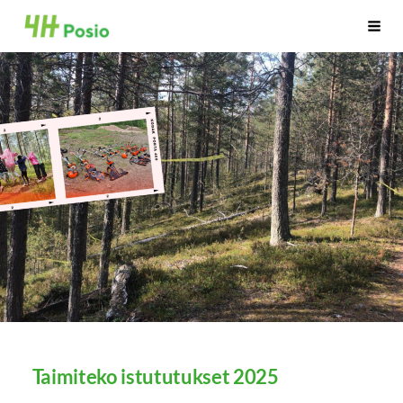
Siirry
4H Posio
Haku
sivun
sisältöön
Taimiteko istututukset 2025