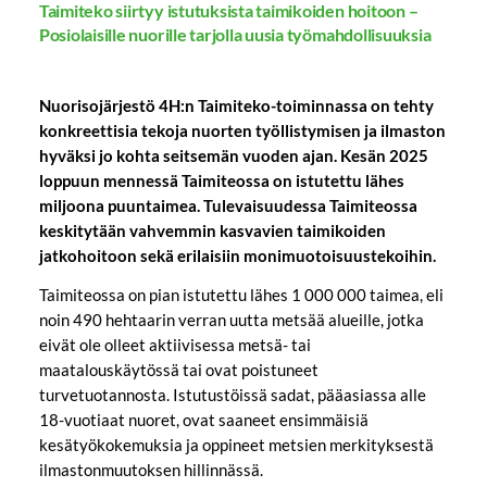
Taimiteko siirtyy istutuksista taimikoiden hoitoon –
Posiolaisille nuorille tarjolla uusia työmahdollisuuksia
Nuorisojärjestö 4H:n Taimiteko-toiminnassa on tehty
konkreettisia tekoja nuorten työllistymisen ja ilmaston
hyväksi jo kohta seitsemän vuoden ajan. Kesän 2025
loppuun mennessä Taimiteossa on istutettu lähes
miljoona puuntaimea. Tulevaisuudessa Taimiteossa
keskitytään vahvemmin kasvavien taimikoiden
jatkohoitoon sekä erilaisiin monimuotoisuustekoihin.
Taimiteossa on pian istutettu lähes 1 000 000 taimea, eli
noin 490 hehtaarin verran uutta metsää alueille, jotka
eivät ole olleet aktiivisessa metsä- tai
maatalouskäytössä tai ovat poistuneet
turvetuotannosta. Istutustöissä sadat, pääasiassa alle
18-vuotiaat nuoret, ovat saaneet ensimmäisiä
kesätyökokemuksia ja oppineet metsien merkityksestä
ilmastonmuutoksen hillinnässä.