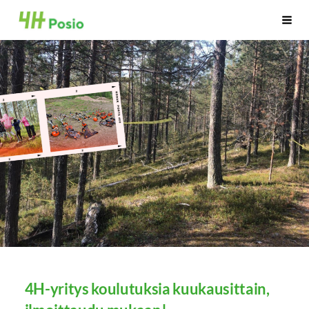
Siirry
4H Posio
Haku
sivun
sisältöön
4H-yritys koulutuksia kuukausittain,