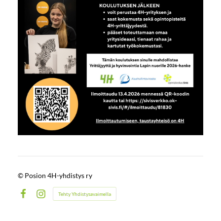
©
Posion 4H-yhdistys ry
Tehty Yhdistysavaimella
Facebook
Instagram