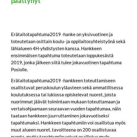
päättynyt
Erätaitotapahtuma2019 -hanke on yksivuotinen ja
toteutetaan osittain koulu- ja oppilaitosyhteistyönä sekä
lähialueen 4H-yhdistysten kanssa. Hankkeen
ensimmäisen tapahtuma toteutetaan loppukesästä
2019, jonka jälkeen siitä tulee jokavuotinen tapahtuma
Posiolle.
Erätaitotapahtuma2019 -hankkeen toteuttamiseen
osallistuvat peruskoulun yläasteen sekä ammatillisessa
koulutuksessa tai lukiossa opiskelevat nuoret, joista
nuorimmat jäävät toimintaan mukaan toteuttamaan ja
vertaisohjaamaan seuraavan vuoden tapahtumaa, näin
taataan hankkeen juurruttaminen jokavuotiseksi
tapahtumaksi. Hankkeen tapahtumiin voi osallistua myös
muut alueen nuoret, tavoitteena on 200 osallistuvaa
nuorta, mutta tapahtumiin voivat osallistua myös