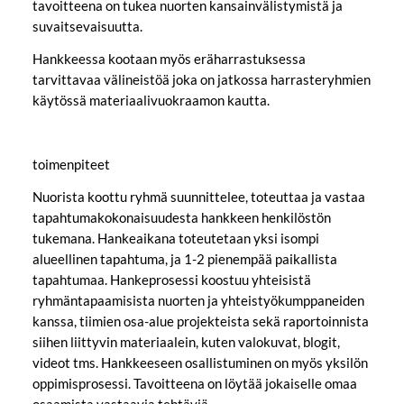
tavoitteena on tukea nuorten kansainvälistymistä ja
suvaitsevaisuutta.
Hankkeessa kootaan myös eräharrastuksessa
tarvittavaa välineistöä joka on jatkossa harrasteryhmien
käytössä materiaalivuokraamon kautta.
toimenpiteet
Nuorista koottu ryhmä suunnittelee, toteuttaa ja vastaa
tapahtumakokonaisuudesta hankkeen henkilöstön
tukemana. Hankeaikana toteutetaan yksi isompi
alueellinen tapahtuma, ja 1-2 pienempää paikallista
tapahtumaa. Hankeprosessi koostuu yhteisistä
ryhmäntapaamisista nuorten ja yhteistyökumppaneiden
kanssa, tiimien osa-alue projekteista sekä raportoinnista
siihen liittyvin materiaalein, kuten valokuvat, blogit,
videot tms. Hankkeeseen osallistuminen on myös yksilön
oppimisprosessi. Tavoitteena on löytää jokaiselle omaa