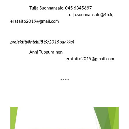
Tuija Suonnansalo, 045 6345697
tuija.suonnansalo@4h.fi,
erataito2019@gmail.com
projektityöntekijä
(9/2019 saakka)
Anni Tuppurainen
erataito2019@gmail.com
- - - -