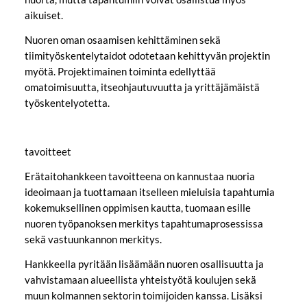
aikuiset.
Nuoren oman osaamisen kehittäminen sekä
tiimityöskentelytaidot odotetaan kehittyvän projektin
myötä. Projektimainen toiminta edellyttää
omatoimisuutta, itseohjautuvuutta ja yrittäjämäistä
työskentelyotetta.
tavoitteet
Erätaitohankkeen tavoitteena on kannustaa nuoria
ideoimaan ja tuottamaan itselleen mieluisia tapahtumia
kokemuksellinen oppimisen kautta, tuomaan esille
nuoren työpanoksen merkitys tapahtumaprosessissa
sekä vastuunkannon merkitys.
Hankkeella pyritään lisäämään nuoren osallisuutta ja
vahvistamaan alueellista yhteistyötä koulujen sekä
muun kolmannen sektorin toimijoiden kanssa. Lisäksi