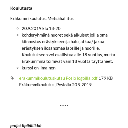
Koulutusta
Eräkummikoulutus, Metsähallitus
20.9.2019 klo 18-20
kohderyhmänä nuoret sekä aikuiset joilla oma
kiinnostus erästykseen ja halu jatkaa/ jakaa
erästyksen ilosanomaa lapsille ja nuorille.
Koulutukseen voi osallistua alle 18 vuotias, mutta
Eräkummina toimivat vain 18 vuotta täyttäneet.
kurssi on ilmainen
erakummikoulutuskutsu Posio logoilla.pdf
179 KB
Eräkummikoulutus, Posiolla 20.9.2019
- - - -
projektipäällikkö