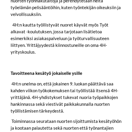
nuorten työnhakutaitoja ja perehdytetään heitä
työelämän pelisääntöihin, kuten työntekijän oikeuksiin ja
velvollisuuksiin.
4H:n kautta työllistyvät nuoret käyvät myös Työt
alkavat -koulutuksen, jossa tarjotaan lisätietoa
esimerkiksi asiakaspalveluun ja työturvallisuuteen
liittyen. Yrittäjyydestä kiinnostuneille on oma 4H-
yrityskoulus.
Tavoitteena kesätyö jokaiselle ysille
4H:n unelma on, että jokainen 9. luokan päättävä saa
kahden viikon työkokemuksen tai työllistää itsensä 4H-
yrittäjänä. 4H-yhdistykset tukevat nuoria työpaikkojen
hankinnassa sekä viestivät paikkakunnalla nuorten
työllistämisen tärkeydestä.
Toiminnassa seurataan nuorten sijoittumista kesätyöhön
ja kootaan palautetta sekä nuorten että työnantajien