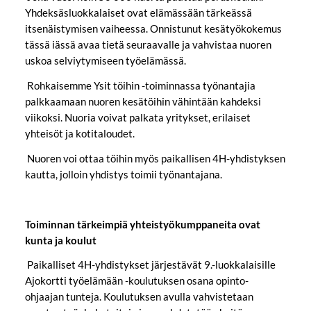
Yhdeksäsluokkalaiset ovat elämässään tärkeässä
itsenäistymisen vaiheessa. Onnistunut kesätyökokemus
tässä iässä avaa tietä seuraavalle ja vahvistaa nuoren
uskoa selviytymiseen työelämässä.
Rohkaisemme Ysit töihin -toiminnassa työnantajia
palkkaamaan nuoren kesätöihin vähintään kahdeksi
viikoksi. Nuoria voivat palkata yritykset, erilaiset
yhteisöt ja kotitaloudet.
Nuoren voi ottaa töihin myös paikallisen 4H-yhdistyksen
kautta, jolloin yhdistys toimii työnantajana.
Toiminnan tärkeimpiä yhteistyökumppaneita ovat
kunta ja koulut
Paikalliset 4H-yhdistykset järjestävät 9.-luokkalaisille
Ajokortti työelämään -koulutuksen osana opinto-
ohjaajan tunteja. Koulutuksen avulla vahvistetaan