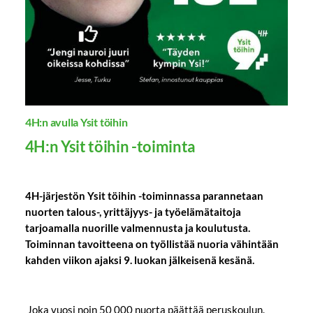
4H:n avulla Ysit töihin
4H:n Ysit töihin -toiminta
4H-järjestön Ysit töihin -toiminnassa parannetaan
nuorten talous-, yrittäjyys- ja työelämätaitoja
tarjoamalla nuorille valmennusta ja koulutusta.
Toiminnan tavoitteena on työllistää nuoria vähintään
kahden viikon ajaksi 9. luokan jälkeisenä kesänä.
Joka vuosi noin 50 000 nuorta päättää peruskoulun.