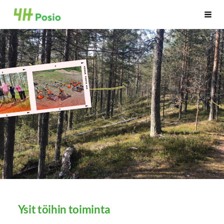
Siirry
4H Posio
Haku
sivun
sisältöön
Ysit töihin toiminta