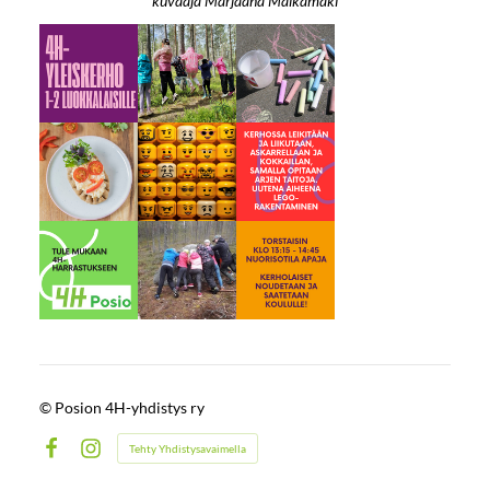
kuvaaja Marjaana Malkamäki
©
Posion 4H-yhdistys ry
Tehty Yhdistysavaimella
Facebook
Instagram